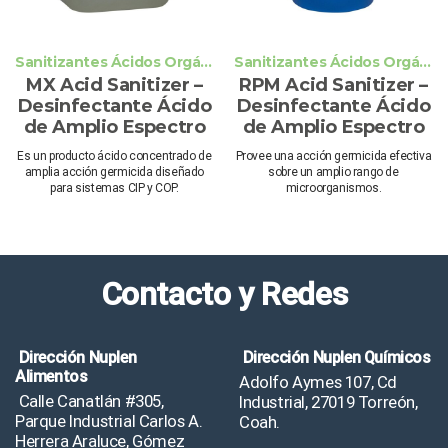
Sanitizantes Ácidos Orgánicos
Sanitizantes Ácidos Orgánicos
MX Acid Sanitizer –
RPM Acid Sanitizer –
Desinfectante Ácido
Desinfectante Ácido
de Amplio Espectro
de Amplio Espectro
Es un producto ácido concentrado de
Provee una acción germicida efectiva
amplia acción germicida diseñado
sobre un amplio rango de
para sistemas CIP y COP.
microorganismos.
Contacto y Redes
Dirección Nuplen
Dirección Nuplen Químicos
Alimentos
Adolfo Aymes 107, Cd
Calle Canatlán #305,
Industrial, 27019 Torreón,
Parque Industrial Carlos A.
Coah.
Herrera Araluce, Gómez