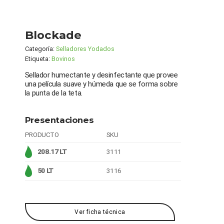
Blockade
Categoría:
Selladores Yodados
Etiqueta:
Bovinos
Sellador humectante y desinfectante que provee
una película suave y húmeda que se forma sobre
la punta de la teta.
Presentaciones
PRODUCTO
SKU
208.17 LT
3111
50 LT
3116
Ver ficha técnica