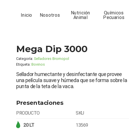
Nutrición
Químicos
Inicio
Nosotros
Animal
Pecuarios
Mega Dip 3000
Categoría:
Selladores Bromopol
Etiqueta:
Bovinos
Sellador humectante y desinfectante que provee
una película suave y húmeda que se forma sobre la
punta de la teta de la vaca.
Presentaciones
PRODUCTO
SKU
20 LT
13569