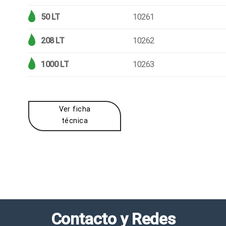
50 LT
10261
208 LT
10262
1000 LT
10263
Ver ficha
técnica
Contacto y Redes