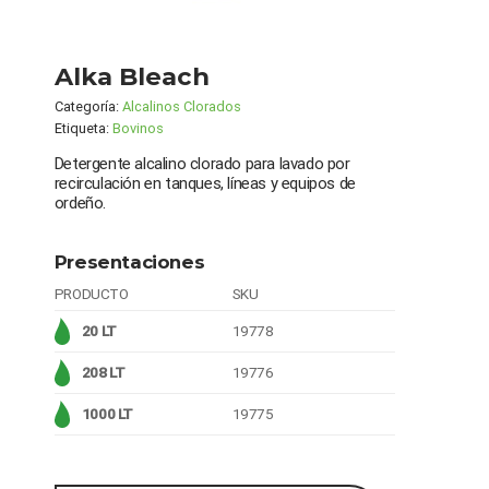
Alka Bleach
Categoría:
Alcalinos Clorados
Etiqueta:
Bovinos
Detergente alcalino clorado para lavado por
recirculación en tanques, líneas y equipos de
ordeño.
Presentaciones
PRODUCTO
SKU
20 LT
19778
208 LT
19776
1000 LT
19775